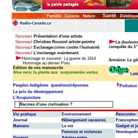
Santé
Famille
Cuisine
Nature
Diététiqu
Nouveau!
Présentation d'une artiste
Nouveau!
Christian Roussel artiste-peintre
La doulour
conquête du 1°
Nouveau!
Esclavage:crime contre l'humanité
Nouveau!
L'esclavage maintenant.
Hommage et souvenir: La guerre de 1914
Arménie: Le g
Hommage au dernier Poilu
Edition de vos manuscrits
Aloe vera: la plante aux surprenantes
vertus
Let
Peuples Indigènes questions/réponses
Pollution
Le prix du développement
L'Acupuncture
Racines d'une civilisation
?
Vie pratique
Environnement
Rencontre- 
Journal
H
ébergement vacances
Francophon
Mamans
Le vin
Gadget
et
j
Femmes et violences
Homéopath
Voyager
Adolescentes