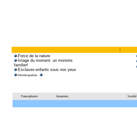
|
-
Force de la nature
-I
mage du moment: un monstre
familier!
-
Esclaves-enfants sous nos yeux
-
Homéopathie
Francophonie
Amazonie
Société